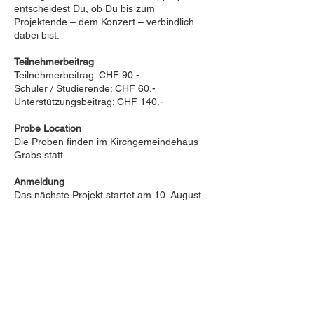
entscheidest Du, ob Du bis zum
Projektende – dem Konzert – verbindlich
dabei bist.
Teilnehmerbeitrag
Teilnehmerbeitrag: CHF 90.-
Schüler / Studierende: CHF 60.-
Unterstützungsbeitrag: CHF 140.-
Probe Location
Die Proben finden im Kirchgemeindehaus
Grabs statt.
Anmeldung
Das nächste Projekt startet am 10. August
2026 und die Konzerte finden am 31.
Oktober und 1. November statt. Hier kannst
du dich zum Mitsingen anmelden:
Anmeldung